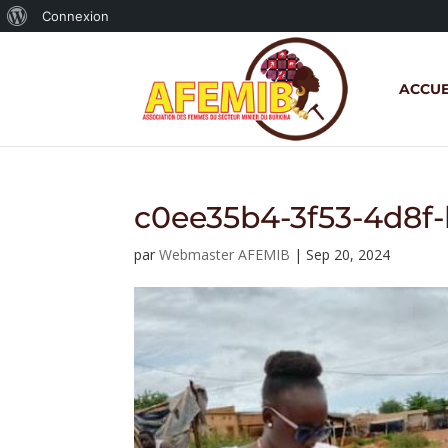
À
Connexion
propos
de
ACCUE
WordPress
c0ee35b4-3f53-4d8f
par
Webmaster AFEMIB
|
Sep 20, 2024