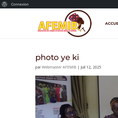
À
Connexion
propos
de
ACCUE
WordPress
photo ye ki
par
Webmaster AFEMIB
|
Juil 12, 2025